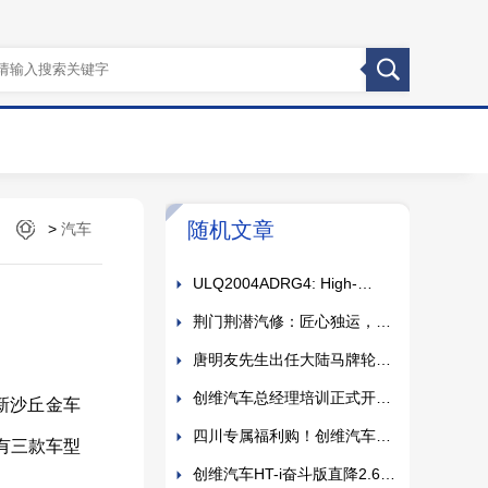
众汇医疗，您值得信赖的临床
护理耗材供应商！
一场围绕电动车未来“话语
随机文章
>
汽车
权”的争论，迅速升级成了两位车
Custom POP Floor Retail
圈大佬的“隔空对喷”
Phone Battery and Headphone
ULQ2004ADRG4: High-
Display Stand
Performance Darlington
荆门荆潜汽修：匠心独运，专
Transistor Array for Efficient
业守护您的爱车
唐明友先生出任大陆马牌轮胎
Switching Applications | Ch
（中国）有限公司中国区总经理
创维汽车总经理培训正式开
新沙丘金车
展，打造新能源汽车销售的精英
四川专属福利购！创维汽车
有三款车型
战队
HT-i奋斗版直降2.6万元
创维汽车HT-i奋斗版直降2.6万