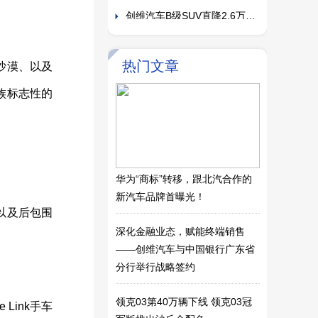
贵州专享福利
创维汽车B级SUV直降2.6万
元！江苏专属福利来啦！
Supermarket Cardboard POP
Display Stand for Snacks and
君诚献汽车生活网：驾驭未来
热门文章
沙漠、以及
Food Items
的驾驶乐园
广东专属福利请查收！ 创维
族标志性的
HT-i奋斗版直降2.6万元
开启移动补能新时代 创维汽车
超充车型亮相2024北京车展
TPS2010APWP: High-
Efficiency Power Distribution
真“拧”了！创维汽车800V超充
华为“商标”转移，跟北汽合作的
Switch for Industrial Applications
车型即将登陆山西太原
2025中国 ·（安徽）煤炭装备
新汽车品牌首曝光！
| ChipsX
及矿山设备博览会
2025第16届深圳国际工业自动
以及后包围
深化金融业态，赋能终端销售
化及机器人展览会
长城汽车发布越野场景分级标
——创维汽车与中国银行广东省
准
TPS23756PWP: Enhancing
分行举行战略签约
Power Delivery Efficiency in PoE
众汇医疗，您值得信赖的临床
领克03第40万辆下线 领克03冠
Link手车
Applications | ChipsX
护理耗材供应商！
一场围绕电动车未来“话语