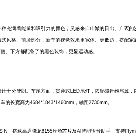
一种充满着能量和吸引力的颜色，灵感来自山巅的日出、广袤的
族式风格。前脸部分，新车的视觉效果更宽体、更低趴，搭配家
两侧、下方都配备了的黑色装饰，更显运动感。
计十分硬朗。车尾方面，贯穿式LED尾灯，搭配碳纤维尾翼，
高为4684*1843*1460mm，轴距2730mm。
 N，搭载高通骁龙8155座舱芯片及AI智能语音助手，支持Flyme 