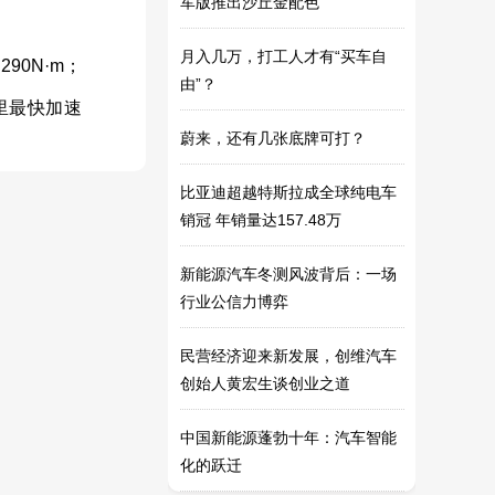
军版推出沙丘金配色
权”的争论，迅速升级成了两位车
Custom POP Floor Retail
月入几万，打工人才有“买车自
圈大佬的“隔空对喷”
Phone Battery and Headphone
ULQ2004ADRG4: High-
90N·m；
由”？
Display Stand
Performance Darlington
荆门荆潜汽修：匠心独运，专
公里最快加速
蔚来，还有几张底牌可打？
Transistor Array for Efficient
业守护您的爱车
唐明友先生出任大陆马牌轮胎
Switching Applications | Ch
（中国）有限公司中国区总经理
创维汽车总经理培训正式开
比亚迪超越特斯拉成全球纯电车
展，打造新能源汽车销售的精英
四川专属福利购！创维汽车
销冠 年销量达157.48万
战队
HT-i奋斗版直降2.6万元
创维汽车HT-i奋斗版直降2.6万
新能源汽车冬测风波背后：一场
贵州专享福利
行业公信力博弈
民营经济迎来新发展，创维汽车
创始人黄宏生谈创业之道
中国新能源蓬勃十年：汽车智能
化的跃迁