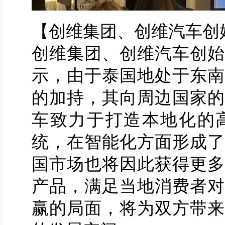
【创维集团、创维汽车创
创维集团、创维汽车创始
示，由于泰国地处于东南
的加持，其向周边国家的
车致力于打造本地化的
统，在智能化方面形成了
国市场也将因此获得更多
产品，满足当地消费者对
赢的局面，将为双方带来