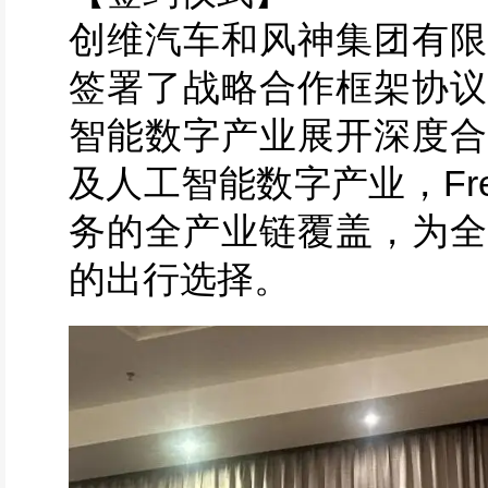
创维汽车和风神集团有限
签署了战略合作框架协议
智能数字产业展开深度合
及人工智能数字产业，Fr
务的全产业链覆盖，为全
的出行选择。