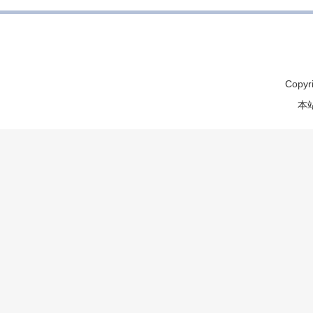
Copyr
本