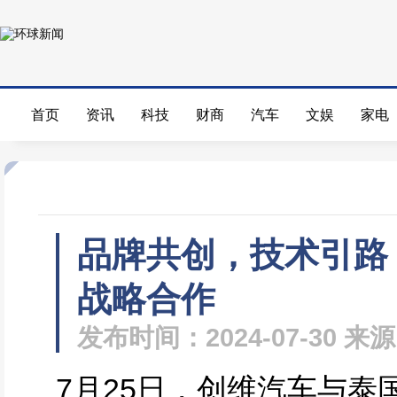
首页
资讯
科技
财商
汽车
文娱
家电
品牌共创，技术引路
战略合作
发布时间：2024-07-30 
7月25日，创维汽车与