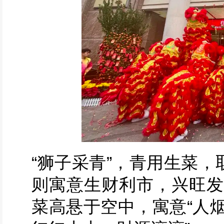
“狮子采青”，青用生菜，
则寓意生财利市，兴旺发
菜高悬于空中，寓意“人