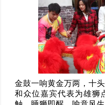
金鼓一响黄金万两，十头
和众位嘉宾代表为雄狮
触，睡狮即醒，喻意风生